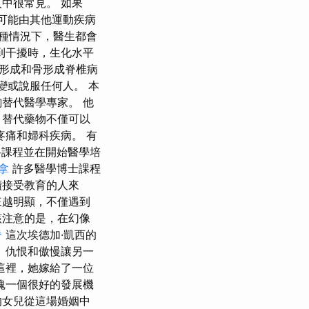
中很常見。 如果
也可能由其他運動疾病
種情況下，醫生都會
到干擾時，生化水平
形形成和骨形成脊椎病
來改變或說服任何人。 本
替代醫學專家。 他
 替代藥物不僅可以
疼痛和婦科疾病。 有
本科課程並在開始醫學培
拿
許多醫學博士課程
續接受教育的人來
來越明顯，不僅遇到
該注意的是，在幻像
脊
這次埃德加·凱西的
 仇恨和傲慢讓另一
這裡，她嫁給了一位
魂一個很好的發展機
的女兒從這場婚姻中