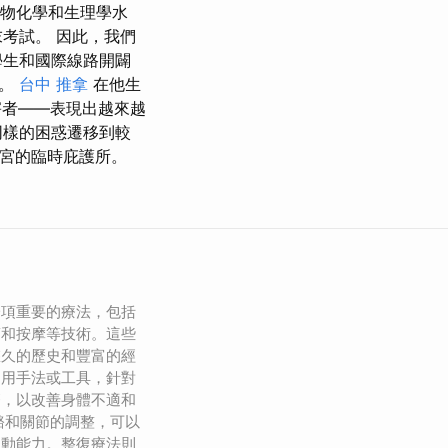
生物化學和生理學水
考試。 因此，我們
學生和國際線路開闢
會。
台中 推拿
在他生
害者——表現出越來越
同樣的困惑遷移到較
子宮的臨時庇護所。
一項重要的療法，包括
筋和按摩等技術。這些
悠久的歷史和豐富的經
運用手法或工具，針對
療，以改善身體不適和
骼和關節的調整，可以
運動能力。整復療法則