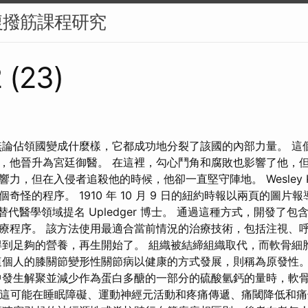
復撥筋課程研究
 (23)
無論佔領國變成什麼樣，它都成功地分裂了該國的內部力量。 這
，他晉升為宮廷御醫。 在這裡，勾心鬥角和腐敗也影響了他，但
力，但在入侵者追殺他的時候，他卻一直堅守陣地。 Wesley Ke
奇怪的程序。 1910 年 10 月 9 日的紐約時報以兩頁的圖片
的替代醫學領域提名 Upledger 博士。 通過這種方式，開發了
療程序。 該方法使用最適合當前情況的治療技術，包括注視、
得到足夠的營養，再生開始了。 組織被結締組織取代，而軟骨細
這個人的膝關節變形性關節病以健康的方式發展，則稱為原發性。
中發生解聚並減少作為蛋白多醣的一部分的硫酸氫鈣的量時，軟
，這可能在睡眠障礙、運動神經元活動和疼痛傳遞、痛閾降低和