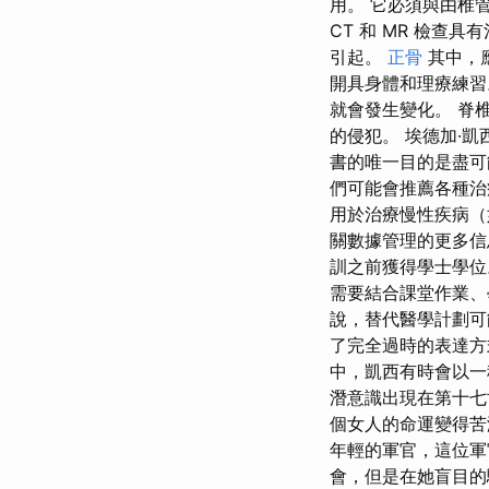
用。 它必須與由椎
CT 和 MR 檢
引起。
正骨
其中，
開具身體和理療練習
就會發生變化。 脊
的侵犯。 埃德加·凱西
書的唯一目的是盡可
們可能會推薦各種治
用於治療慢性疾病（
關數據管理的更多信息
訓之前獲得學士學位
需要結合課堂作業、
說，替代醫學計劃可
了完全過時的表達方
中，凱西有時會以一
潛意識出現在第十七
個女人的命運變得苦
年輕的軍官，這位軍
會，但是在她盲目的