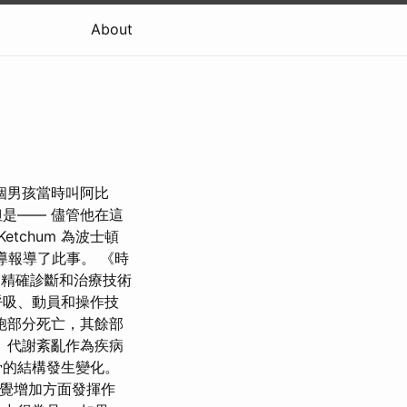
About
個男孩當時叫阿比
是—— 儘管他在這
tchum 為波士頓
報導報導了此事。 《時
包含精確診斷和治療技術
呼吸、動員和操作技
胞部分死亡，其餘部
 代謝紊亂作為疾病
骨的結構發生變化。
痛覺增加方面發揮作