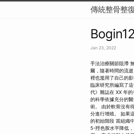
傳統整骨整
Bogin12
Jan 23, 2022
手法治療關節阻滯 
爾，隨著時間的流逝
裡也濫用了自己的影響
臨床研究所編寫了這個
代》雜誌在 XX 年
的科學依據充分的醫
術。 由於軟骨沒有
分進行增殖。 如果
的初始階段 當組織
5-羥色胺水平降低