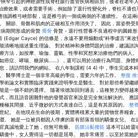
管狹窄引起的神經源性或脊柱跛行血管疾病相區別，後者在老年人
查具有治療效果，或者需要手術，例如除了退行性變化外，脊柱不適
應強調椎弓峽部裂，這是椎弓的一側或兩側的不連續性。 在這兩
。 關節、骨骼和肌肉的正確相互作用消失了。 因此，當姿勢受
椎病期間形成的骨贅
喬骨
骨贅 - 退行性營養不良過程中的圓錐
 (Edgar Cayce) 的信條是，永遠不要用煽動或“科學虛言”
能清晰地描述重生理論。 對於精神和身體問題的治療，建議諮詢
療方法，如按摩、瑜伽、靈氣、性學和冥想來治療他們的病人。
如癌症、哮喘、糖尿病……），還可以用於治療行為問題、身體
，請訪問我們的網站。 在八年制課程 (4 4) 中，學生完成
。 醫學博士是一個非常高級的學位，需要六年的工作。
整復 推
學術論文和實際臨床實踐來證明學生是醫生。 對於那些希望繼
能是一個不錯的選擇。 隨著埃德加回到過去，這種努力變得越
式，而且語音困難對他的發聲器官來說是完全無法解決的。 應
種極其間接、近乎微妙的方式表達自己，這是有其原因的。
整
世紀。 在他現在生命的後期，實體將積累大量的貨物世界糧倉。
澀。 她是一位被貝都因人俘虜的富有部落首領的驕傲女兒。 在
官真誠地愛上了她，但無可救藥。
筋膜沾黏撥筋
這本可以給靈
驕傲中，女人覺得這一切都是屈辱。 她非常痛苦，以至於當她