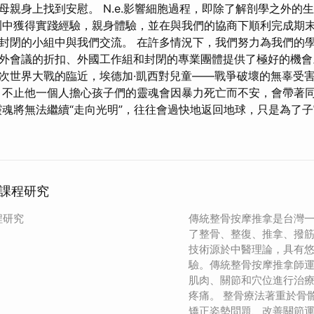
母親身上找到安慰。 N.e.影響細胞過程，即除了解剖學之外的
訓中獲得實踐經驗，親身體驗，並在與我們的協商下順利完成期末
封閉的小組中與我們交流。 在許多情況下，我們努力為我們的
外會議的折扣、外國工作組和封閉的專業團體提供了極好的機
次世界大戰的臨近，埃德加·凱西對兒童——戰爭破壞的無辜受
 不止他一個人擔心孩子們的靈魂會因暴力死亡而不安，會帶著
靈魂將無法繼續“走向光明”，往往會過快地返回地球，只是為了
課程研究
程研究
傳統整骨按摩推拿是台灣
了整骨、整復、推拿、撥
技術源於中醫理論，具有
驗。傳統整骨按摩推拿師
肌肉、關節和穴位進行治
疼痛。 整骨療法著重於骨
矯正姿勢問題、改善關節